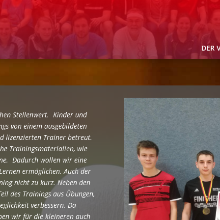
DER 
hen Stellenwert. Kinder und
ngs von einem ausgebildeten
lizenzierten Trainer betreut.
he Trainingsmaterialien, wie
ine. Dadurch wollen wir eine
Lernen ermöglichen. Auch der
ning nicht zu kurz. Neben den
eil des Trainings aus Übungen,
eglichkeit verbessern.
Da
en wir für die kleineren auch