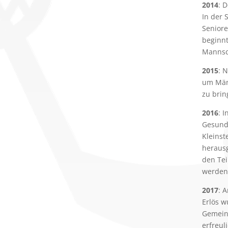
2014
: 
In der 
Seniore
beginnt
Mannsch
2015
: 
um Män
zu brin
2016
: 
Gesundh
Kleinst
herausg
den Tei
werden
2017
: 
Erlös 
Gemeind
erfreul