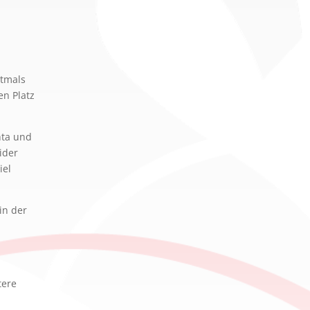
stmals
en Platz
hta und
ider
iel
in der
tere