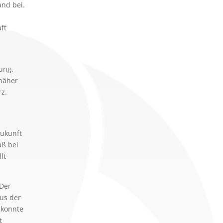
and bei.
ft
ung,
näher
z.
Zukunft
aß bei
lt
 Der
us der
 konnte
t