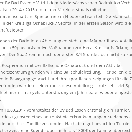
Der BV Bad Essen e.V. tritt dem Niedersächsischen Badminton Verb
Saison 2014 / 2015 nimmt der Verein erstmals mit einer
nmannschaft am Spielbetrieb in Niedersachsen teil. Die Mannscha
 in der Kreisliga Osnabrück / Vechta. In der ersten Saison wird die
aft siebter.
Neben der Badminton Abteilung entsteht eine Männerfitness Abteil
nern 50plus präventive Maßnahmen zur Herz- Kreislaufstärkung 
gen. Der Spaß kommt nach der ersten 3/4 Stunde auch nicht zu kur
In Kooperation mit der Ballschule Osnabrück und dem Aktivita
eitszentrum gründen wir eine Ballschulabteilung. Hier sollen die
en in Bewegung gebracht und ihre sportlichen Neigungen für die 
efunden werden. Leider muss diese Abteilung – trotz sehr viel Sp
lnehmern – mangels Unterstüzung ein Jahr später wieder eingestel
.
Am 18.03.2017 veranstaltet der BV Bad Essen erstmalig ein Turnier.
wurde zugunsten eines an Leukämie erkrankten jungen Mädchens a
e und ihrer Familie gespendet. Nach dem gut besuchten Turnier
icherweise eine Spende über mehr als 1300€ der Familie überreich