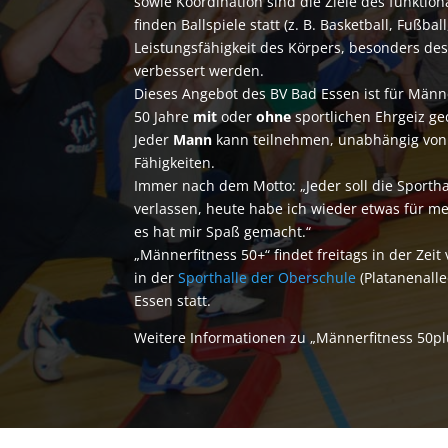
sowie Koordination sind die Ziele des funktio
finden Ballspiele statt (z. B. Basketball, Fußball,
Leistungsfähigkeit des Körpers, besonders des
verbessert werden.
Dieses Angebot des BV Bad Essen ist für Männ
50 Jahre
mit
oder
ohne
sportlichen Ehrgeiz ge
Jeder
Mann
kann teilnehmen, unabhängig von 
Fähigkeiten.
Immer nach dem Motto: „Jeder soll die Sporth
verlassen, heute habe ich wieder etwas für m
es hat mir Spaß gemacht.“
„Männerfitness 50
+
“ findet freitags in der Zei
in der
Sporthalle der Oberschule
(Platanenalle
Essen statt.
Weitere Informationen zu „Männerfitness 50pl