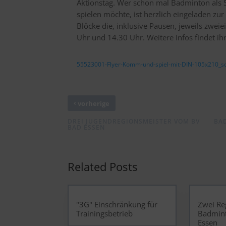
Aktionstag. Wer schon mal Badminton als S
spielen möchte, ist herzlich eingeladen z
Blöcke die, inklusive Pausen, jeweils zwei
Uhr und 14.30 Uhr. Weitere Infos findet ihr
55523001-Flyer-Komm-und-spiel-mit-DIN-105x210_s
‹
vorherige
DREI JUGENDREGIONSMEISTER VOM BV
BA
BAD ESSEN
Related Posts
"3G" Einschränkung für
Zwei Re
Trainingsbetrieb
Badmin
Essen