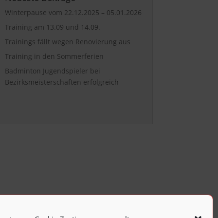
Winterpause vom 22.12.2025 – 05.01.2026
Training am 13.09 und 14.09.
Trainings fällt wegen Renovierung aus
Training in den Sommerferien
Badminton Jugendspieler bei
Bezirksmeisterschaften erfolgreich