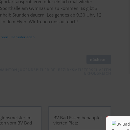
portart ausprobieren oder einfach mal wieder
ur Sporthalle am Gymnasium zu kommen. Es gibt 3
einhalb Stunden dauern. Los geht es ab 9.30 Uhr, 12
 in dem Flyer. Wir freuen uns auf euch!
creen
Herunterladen
›
nächste
DMINTON JUGENDSPIELER BEI BEZIRKSMEISTERSCHAFTEN
ERFOLGREICH
gionsmeister im
BV Bad Essen behauptet
ton vom BV Bad
vierten Platz