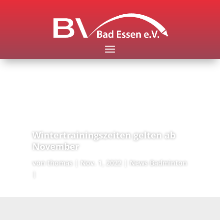
Wintertrainingszeiten gelten ab
November
von
thomas
Nov. 1, 2022
News Badminton