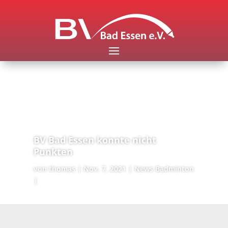
BV Bad Essen konnte nicht
Punkten
von
thomas
Nov. 7, 2021
News Badminton